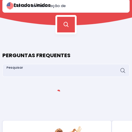
Estados Unidos
Carteira de Habilitação de
PERGUNTAS FREQUENTES
Pesquisar