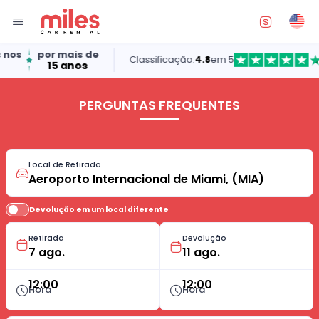
nos
por mais de
Classificação:
4.8
em 5
15 anos
PERGUNTAS FREQUENTES
Local de Retirada
Devolução em um local diferente
Retirada
Devolução
12:00
12:00
Hora
Hora